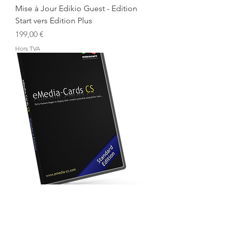
Mise à Jour Edikio Guest - Edition
Start vers Edition Plus
Prix
199,00 €
Hors TVA
Logiciel eMedia CS 2
Prix
144,00 €
Hors TVA