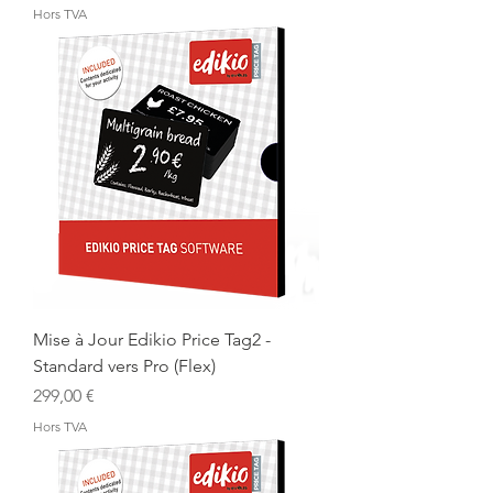
Hors TVA
Mise à Jour Edikio Price Tag2 -
Standard vers Pro (Flex)
Prix
299,00 €
Hors TVA