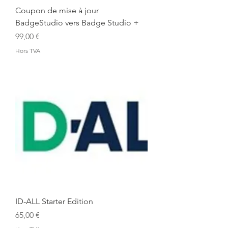
Coupon de mise à jour
BadgeStudio vers Badge Studio +
Prix
99,00 €
Hors TVA
ID-ALL Starter Edition
Prix
65,00 €