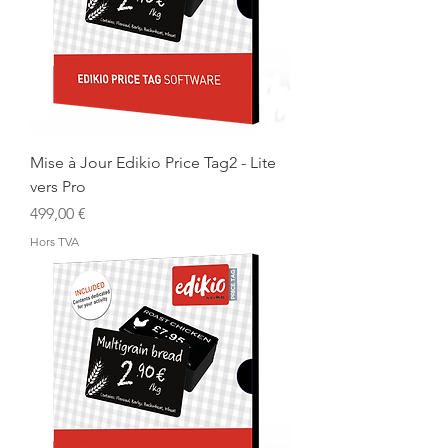
Mise à Jour Edikio Price Tag2 - Lite
vers Pro
Prix
499,00 €
Hors TVA