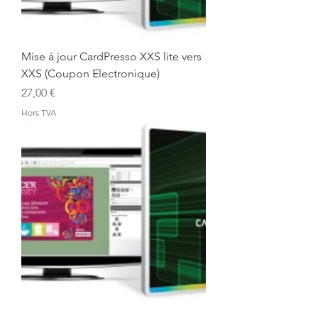
Mise à jour CardPresso XXS lite vers
XXS (Coupon Electronique)
Prix
27,00 €
Hors TVA