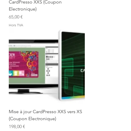
CardPresso XXS (Coupon
Electronique)
Prix
65,00 €
Hors TVA
Mise à jour CardPresso XXS vers XS
(Coupon Electronique)
Prix
198,00 €