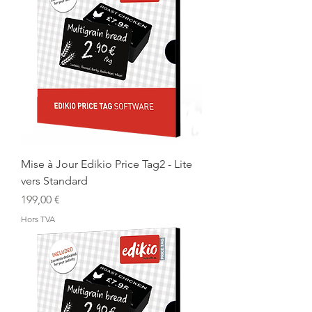
Mise à Jour Edikio Price Tag2 - Lite
vers Standard
Prix
199,00 €
Hors TVA