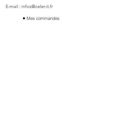
E-mail : infos@celer-it.fr
Mes commandes
Qui sommes- nous ?
Mes adresses
Mes informations
Politique de confidentialité
CGV
Mentions legales