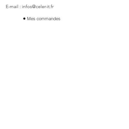
E-mail : infos@celer-it.fr
Mes commandes
Qui sommes- nous ?
Mes adresses
Mes informations
Politique de confidentialité
CGV
Mentions legales