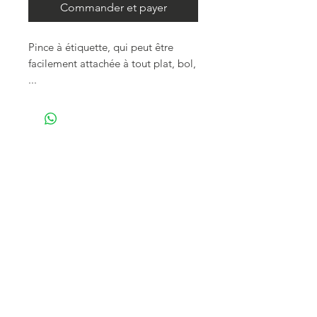
Commander et payer
Pince à étiquette, qui peut être
facilement attachée à tout plat, bol,
...
Hauteur 4 cm
25 pièces
Existe en hauteur 8 cm (AC000008)