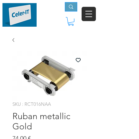
SKU : RCT016NAA
Ruban metallic
Gold
Prix
74,00 €