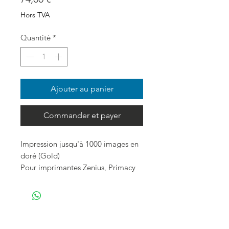
Hors TVA
Quantité
*
Ajouter au panier
Commander et payer
Impression jusqu'à 1000 images en
doré (Gold)
Pour imprimantes Zenius, Primacy
1, Edikio Flex et Edikio Duplex