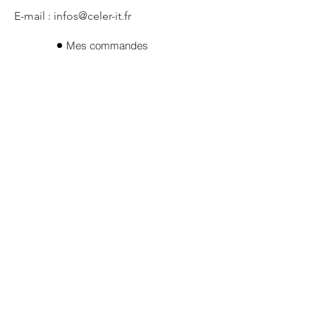
E-mail : infos@celer-it.fr
Mes commandes
Qui sommes- nous ?
Mes adresses
Mes informations
Politique de confidentialité
CGV
Mentions legales