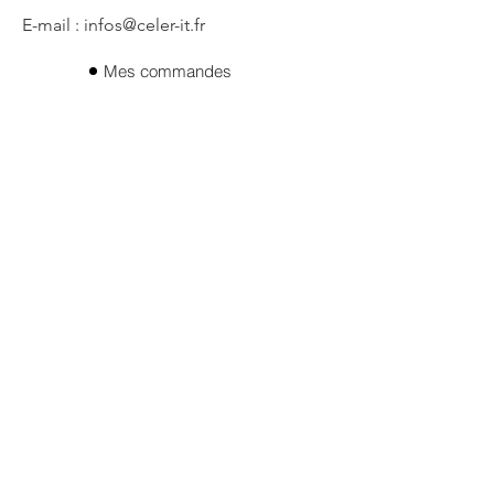
E-mail : infos@celer-it.fr
Mes commandes
Qui sommes- nous ?
Mes adresses
Mes informations
Politique de confidentialité
CGV
Mentions legales