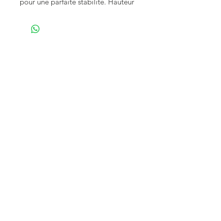
pour une parfaite stabilité. Hauteur
12 cm
25 pièces