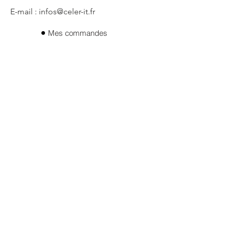
E-mail : infos@celer-it.fr
Mes commandes
Qui sommes- nous ?
Mes adresses
Mes informations
Politique de confidentialité
CGV
Mentions legales